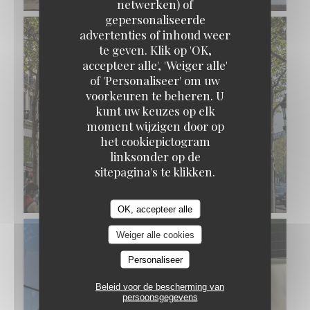
netwerken) of
gepersonaliseerde
advertenties of inhoud weer
te geven. Klik op 'OK,
accepteer alle', 'Weiger alle'
of 'Personaliseer' om uw
voorkeuren te beheren. U
kunt uw keuzes op elk
moment wijzigen door op
het cookiepictogram
linksonder op de
sitepagina's te klikken.
OK, accepteer alle
Weiger alle cookies
Personaliseer
Beleid voor de bescherming van
persoonsgegevens