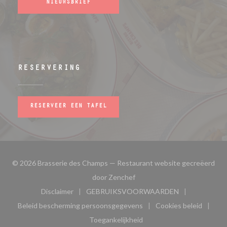
NIEUWSBRIEF
RESERVERING
RESERVEER EEN TAFEL
© 2026 Brasserie des Champs — Restaurant website gecreëerd
((opent in een nieuw venster)
door
Zenchef
Disclaimer
GEBRUIKSVOORWAARDEN
((opent in een nieuw venster))
((opent in een nieuw venster
Beleid bescherming persoonsgegevens
Cookies beleid
((opent in een nieuw venster))
((opent in ee
Toegankelijkheid
((opent in een nieuw venster))