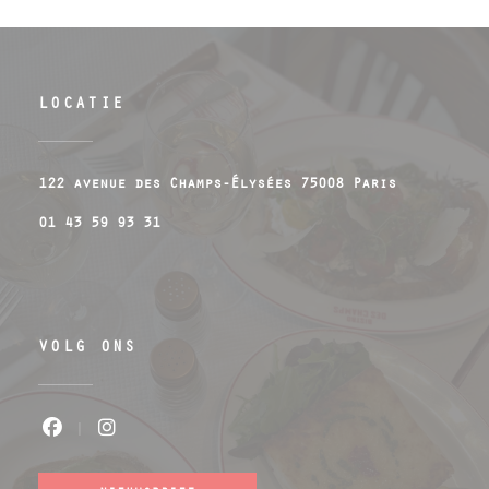
LOCATIE
((opent in
122 avenue des Champs-Élysées 75008 Paris
01 43 59 93 31
VOLG ONS
Facebook ((opent in een nieuw venste
Instagram ((opent in een nieuw 