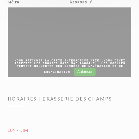
Métro
Georges V
Pour afficher la carte interactive Waze, vous devez
accepter les cookies Waze Map (Google). Ces cookies
peuvent collecter des données de navigation et de
Autoriser
localisation.
HORAIRES
BRASSERIE DES CHAMPS
LUN
-
DIM