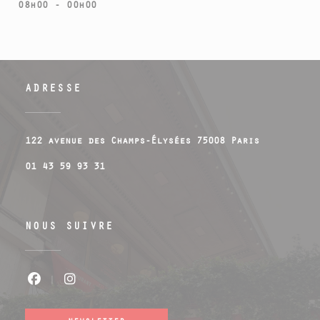
08h00 - 00h00
ADRESSE
((ouvre un
122 avenue des Champs-Élysées 75008 Paris
01 43 59 93 31
NOUS SUIVRE
Facebook ((ouvre une nouvelle fenêtr
Instagram ((ouvre une nouvelle 