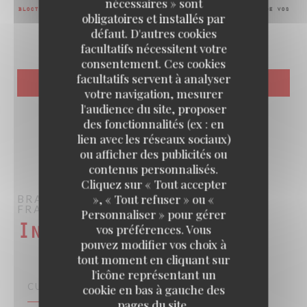
nécessaires » sont
bloctel.gouv.fr
. Pour plus d'informations sur le traitement de vos
obligatoires et installés par
données, consultez notre
politique de confidentialité
.
défaut. D'autres cookies
facultatifs nécessitent votre
consentement. Ces cookies
facultatifs servent à analyser
votre navigation, mesurer
l'audience du site, proposer
des fonctionnalités (ex : en
lien avec les réseaux sociaux)
ou afficher des publicités ou
contenus personnalisés.
Cliquez sur « Tout accepter
», « Tout refuser » ou «
BRASSERIE DES CHAMPS
RESTAURANT
FRANÇAIS – BISTROT - TERRASSE
PARIS
Personnaliser » pour gérer
vos préférences. Vous
Infos pratiques
pouvez modifier vos choix à
tout moment en cliquant sur
l'icône représentant un
CUISINE
cookie en bas à gauche des
pages du site.