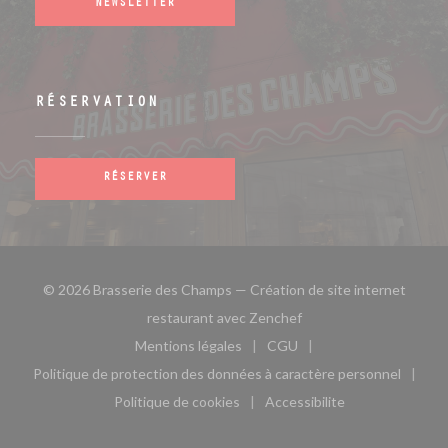
NEWSLETTER
RÉSERVATION
RÉSERVER
© 2026 Brasserie des Champs — Création de site internet
((ouvre une nouvelle fe
restaurant avec
Zenchef
Mentions légales
CGU
((ouvre une nouvelle fenêtre))
((ouvre une nouvelle fen
Politique de protection des données à caractère personnel
((ouvre une nouvelle fenêtre))
Politique de cookies
Accessibilite
((ouvre une nouvelle fenêtre))
((ouvre une nouvelle fe