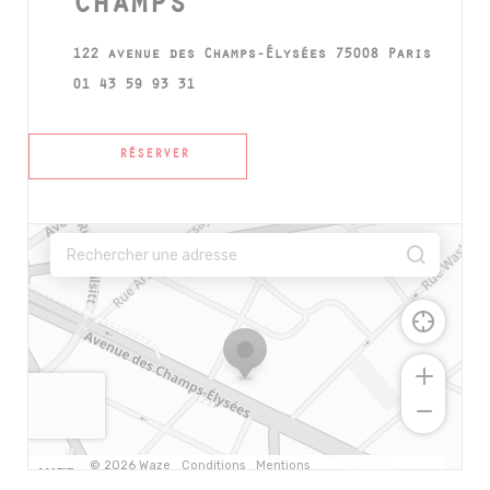
Champs
((ouvr
122 avenue des Champs-Élysées 75008 Paris
01 43 59 93 31
RÉSERVER