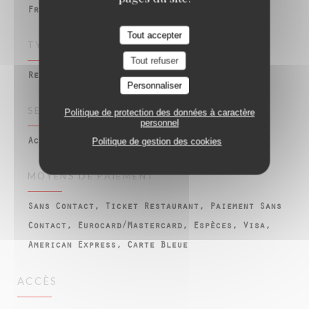
Française, Cuisine bistrot traditionnelle
Tout accepter
TYPE DE RESTAURANT
Tout refuser
Restaurant Français – Bistrot - Terrasse
Personnaliser
SERVICES
Politique de protection des données à caractère
personnel
Politique de gestion des cookies
Accès wifi gratuit, Ouvert le dimanche
MOYENS DE PAIEMENT
Sans Contact, Ticket Restaurant, Paiement Sans
Contact, Eurocard/Mastercard, Espèces, Visa,
American Express, Carte Bleue
ACCÈS