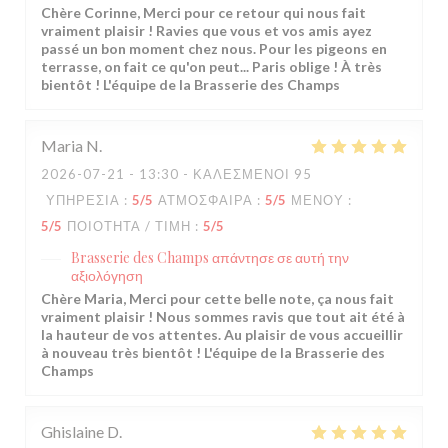
Chère Corinne, Merci pour ce retour qui nous fait
vraiment plaisir ! Ravies que vous et vos amis ayez
passé un bon moment chez nous. Pour les pigeons en
terrasse, on fait ce qu'on peut... Paris oblige ! À très
bientôt ! L'équipe de la Brasserie des Champs
Maria
N
2026-07-21
- 13:30 - ΚΑΛΕΣΜΈΝΟΙ 95
ΥΠΗΡΕΣΊΑ
:
5
/5
ΑΤΜΌΣΦΑΙΡΑ
:
5
/5
ΜΕΝΟΎ
:
5
/5
ΠΟΙΌΤΗΤΑ / ΤΙΜΉ
:
5
/5
Brasserie des Champs
απάντησε σε αυτή την
αξιολόγηση
Chère Maria, Merci pour cette belle note, ça nous fait
vraiment plaisir ! Nous sommes ravis que tout ait été à
la hauteur de vos attentes. Au plaisir de vous accueillir
à nouveau très bientôt ! L'équipe de la Brasserie des
Champs
Ghislaine
D