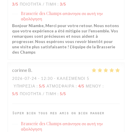
3
/5
ΠΟΙΌΤΗΤΑ / ΤΙΜΉ
:
3
/5
Brasserie des Champs
απάντησε σε αυτή την
αξιολόγηση
Bonjour Niamke, Merci pour votre retour. Nous notons
que votre expérience a été mitigée sur l'ensemble. Vos
remarques sont précieuses et nous aident à
progresser. Nous espérons vous revoir bientôt pour
une visite plus satisfaisante ! L'équipe de la Brasserie
des Champs
corinne
B
2026-07-24
- 12:30 - ΚΑΛΕΣΜΈΝΟΙ 5
ΥΠΗΡΕΣΊΑ
:
5
/5
ΑΤΜΌΣΦΑΙΡΑ
:
4
/5
ΜΕΝΟΎ
:
5
/5
ΠΟΙΌΤΗΤΑ / ΤΙΜΉ
:
5
/5
Super bien tous mes amis on bien manger
Brasserie des Champs
απάντησε σε αυτή την
αξιολόγηση