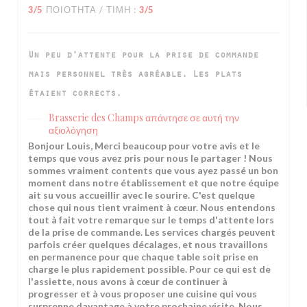
3
/5
ΠΟΙΌΤΗΤΑ / ΤΙΜΉ
:
3
/5
Un peu d'attente pour la prise de commande
mais personnel très agréable. Les plats
étaient corrects.
Brasserie des Champs
απάντησε σε αυτή την
αξιολόγηση
Bonjour Louis, Merci beaucoup pour votre avis et le
temps que vous avez pris pour nous le partager ! Nous
sommes vraiment contents que vous ayez passé un bon
moment dans notre établissement et que notre équipe
ait su vous accueillir avec le sourire. C'est quelque
chose qui nous tient vraiment à cœur. Nous entendons
tout à fait votre remarque sur le temps d'attente lors
de la prise de commande. Les services chargés peuvent
parfois créer quelques décalages, et nous travaillons
en permanence pour que chaque table soit prise en
charge le plus rapidement possible. Pour ce qui est de
l'assiette, nous avons à cœur de continuer à
progresser et à vous proposer une cuisine qui vous
surprenne davantage à votre prochaine visite. Nous