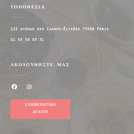
ΤΟΠΟΘΕΣΊΑ
((ανοίγει σε
122 avenue des Champs-Élysées 75008 Paris
01 43 59 93 31
ΑΚΟΛΟΥΘΉΣΤΕ ΜΑΣ
Facebook ((ανοίγει σε νέο παράθυρο))
Instagram ((ανοίγει σε νέο παράθυρο
ΕΝΗΜΕΡΩΤΙΚΌ
ΔΕΛΤΊΟ