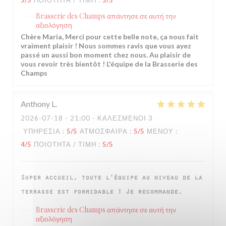
5
/5
ΠΟΙΌΤΗΤΑ / ΤΙΜΉ
:
5
/5
Brasserie des Champs
απάντησε σε αυτή την
αξιολόγηση
Chère Maria, Merci pour cette belle note, ça nous fait
vraiment plaisir ! Nous sommes ravis que vous ayez
passé un aussi bon moment chez nous. Au plaisir de
vous revoir très bientôt ! L'équipe de la Brasserie des
Champs
Anthony
L
2026-07-18
- 21:00 - ΚΑΛΕΣΜΈΝΟΙ 3
ΥΠΗΡΕΣΊΑ
:
5
/5
ΑΤΜΌΣΦΑΙΡΑ
:
5
/5
ΜΕΝΟΎ
:
4
/5
ΠΟΙΌΤΗΤΑ / ΤΙΜΉ
:
5
/5
Super accueil, toute l’équipe au niveau de la
terrasse est formidable ! Je recommande.
Brasserie des Champs
απάντησε σε αυτή την
αξιολόγηση