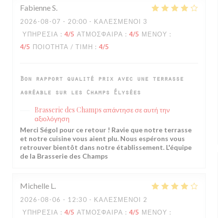
Fabienne
S
2026-08-07
- 20:00 - ΚΑΛΕΣΜΈΝΟΙ 3
ΥΠΗΡΕΣΊΑ
:
4
/5
ΑΤΜΌΣΦΑΙΡΑ
:
4
/5
ΜΕΝΟΎ
:
4
/5
ΠΟΙΌΤΗΤΑ / ΤΙΜΉ
:
4
/5
Bon rapport qualité prix avec une terrasse
agréable sur les Champs Élysées
Brasserie des Champs
απάντησε σε αυτή την
αξιολόγηση
Merci Ségol pour ce retour ! Ravie que notre terrasse
et notre cuisine vous aient plu. Nous espérons vous
retrouver bientôt dans notre établissement. L'équipe
de la Brasserie des Champs
Michelle
L
2026-08-06
- 12:30 - ΚΑΛΕΣΜΈΝΟΙ 2
ΥΠΗΡΕΣΊΑ
:
4
/5
ΑΤΜΌΣΦΑΙΡΑ
:
4
/5
ΜΕΝΟΎ
: