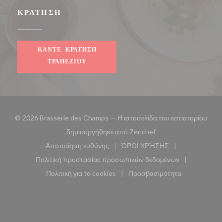
ΚΡΆΤΗΣΗ
ΚΆΝΤΕ ΚΡΆΤΗΣΗ
ΤΡΑΠΕΖΙΟΎ
© 2026 Brasserie des Champs — Η ιστοσελίδα του εστιατορίου
((ανοίγει σε νέο παρά
δημιουργήθηκε από
Zenchef
Αποποίηση ευθύνης
ΌΡΟΙ ΧΡΉΣΗΣ
((ανοίγει σε νέο παράθυρο))
((ανοίγει σε νέο παράθυ
Πολιτική προστασίας προσωπικών δεδομένων
((ανοίγει σε νέο παράθυρο))
Πολιτική για τα cookies
Προσβασιμότητα
((ανοίγει σε νέο παράθυρο))
((ανοίγει σε νέο παρά