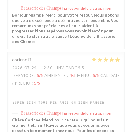
Brasserie des Champs
ha respondido a su opinión
Bonjour Niamke, Merci pour votre retour. Nous notons
que votre expérience a été mitigée sur l'ensemble. Vos
remarques sont précieuses et nous aident à
progresser. Nous espérons vous revoir bientôt pour
une visite plus satisfaisante ! L'équipe de la Brasserie
des Champs
corinne
B
2026-07-24
- 12:30 - INVITADOS 5
SERVICIO
:
5
/5
AMBIENTE
:
4
/5
MENÚ
:
5
/5
CALIDAD
/ PRECIO
:
5
/5
Super bien tous mes amis on bien manger
Brasserie des Champs
ha respondido a su opinión
Chère Corinne, Merci pour ce retour qui nous fait
vraiment plaisir ! Ravies que vous et vos amis ayez
passé un bon moment chez nous. Pour les pigeons en