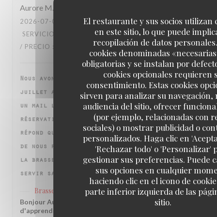
Aurore
M
El restaurante y sus socios utilizan
2026-07-09
- 20:30 - INVITADOS 3
en este sitio, lo que puede implic
SERVICIO
:
1
/5
AMBIENTE
:
1
/5
MENÚ
:
1
/5
CALIDAD
recopilación de datos personales
/ PRECIO
:
1
/5
cookies denominadas «necesarias
obligatorias y se instalan por defect
cookies opcionales requieren 
Nous avons réservé fin juin pour le jeudi 9
consentimiento. Estas cookies opci
sirven para analizar su navegación, 
juillet a 20h30 pour 3 personnes. J ai reçu
audiencia del sitio, ofrecer funcion
un mail la veille pour reconfirmer ma
(por ejemplo, relacionadas con r
réservation. A notre arrivée a 20h30 on me
sociales) o mostrar publicidad o co
répond qu a cause du match il est impossible
personalizados. Haga clic en 'Acepta
'Rechazar todo' o 'Personalizar' 
de nous recevoir. Nous avons pu manger dans
gestionar sus preferencias. Puede 
la brasserie d a côté qui ont accepté de nous
sus opciones en cualquier mom
servir sans réservation.
haciendo clic en el icono de cookie
parte inferior izquierda de las pági
Brasserie des Champs
ha respondido a su opinión
sitio.
Bonjour Aurore, Nous sommes sincèrement désolés
d'apprendre ce qui s'est passé lors de votre venue.