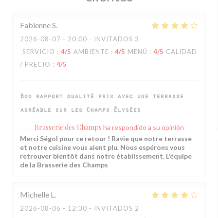
Fabienne
S
2026-08-07
- 20:00 - INVITADOS 3
SERVICIO
:
4
/5
AMBIENTE
:
4
/5
MENÚ
:
4
/5
CALIDAD
/ PRECIO
:
4
/5
Bon rapport qualité prix avec une terrasse
agréable sur les Champs Élysées
Brasserie des Champs
ha respondido a su opinión
Merci Ségol pour ce retour ! Ravie que notre terrasse
et notre cuisine vous aient plu. Nous espérons vous
retrouver bientôt dans notre établissement. L'équipe
de la Brasserie des Champs
Michelle
L
2026-08-06
- 12:30 - INVITADOS 2