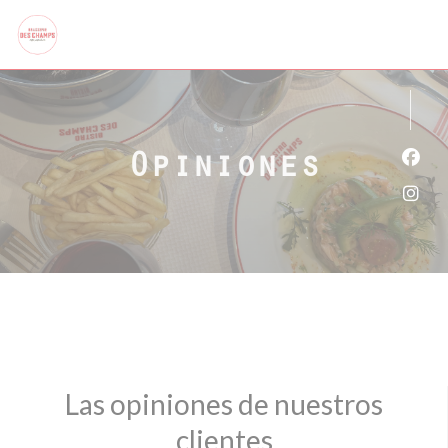
Personalización de sus opciones de cookies
Opiniones
Face
Inst
Las opiniones de nuestros
clientes