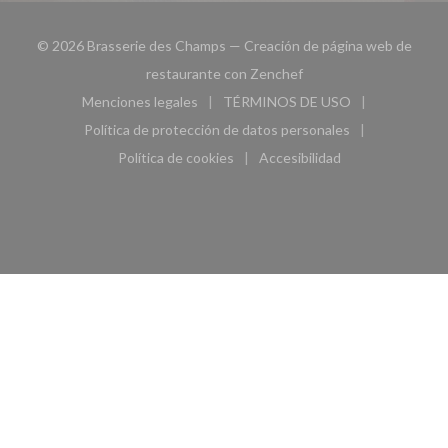
© 2026 Brasserie des Champs — Creación de página web de
((abre en una nueva ven
restaurante con
Zenchef
Menciones legales
TÉRMINOS DE USO
((abre en una nueva ventana))
((abre en una nueva ven
Política de protección de datos personales
((abre en una nueva ventana))
Política de cookies
Accesibilidad
((abre en una nueva ventana))
((abre en una nueva ven