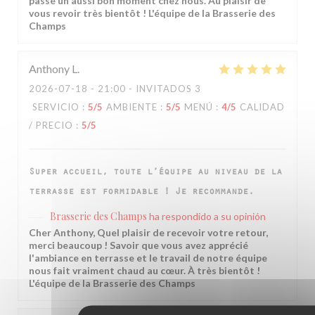
passé un aussi bon moment chez nous. Au plaisir de
vous revoir très bientôt ! L'équipe de la Brasserie des
Champs
Anthony
L
2026-07-18
- 21:00 - INVITADOS 3
SERVICIO
:
5
/5
AMBIENTE
:
5
/5
MENÚ
:
4
/5
CALIDAD
/ PRECIO
:
5
/5
Super accueil, toute l’équipe au niveau de la
terrasse est formidable ! Je recommande.
Brasserie des Champs
ha respondido a su opinión
Cher Anthony, Quel plaisir de recevoir votre retour,
merci beaucoup ! Savoir que vous avez apprécié
l'ambiance en terrasse et le travail de notre équipe
nous fait vraiment chaud au cœur. À très bientôt !
L'équipe de la Brasserie des Champs