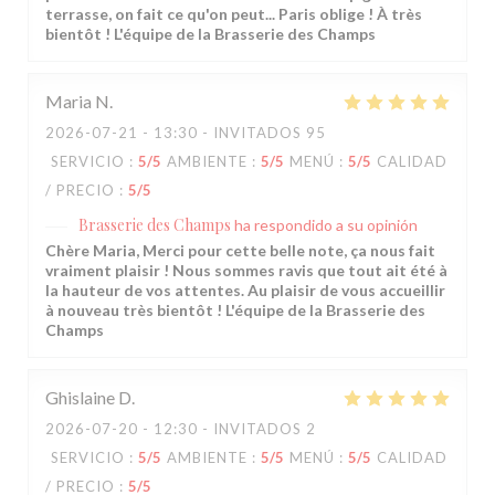
terrasse, on fait ce qu'on peut... Paris oblige ! À très
bientôt ! L'équipe de la Brasserie des Champs
Maria
N
2026-07-21
- 13:30 - INVITADOS 95
SERVICIO
:
5
/5
AMBIENTE
:
5
/5
MENÚ
:
5
/5
CALIDAD
/ PRECIO
:
5
/5
Brasserie des Champs
ha respondido a su opinión
Chère Maria, Merci pour cette belle note, ça nous fait
vraiment plaisir ! Nous sommes ravis que tout ait été à
la hauteur de vos attentes. Au plaisir de vous accueillir
à nouveau très bientôt ! L'équipe de la Brasserie des
Champs
Ghislaine
D
2026-07-20
- 12:30 - INVITADOS 2
SERVICIO
:
5
/5
AMBIENTE
:
5
/5
MENÚ
:
5
/5
CALIDAD
/ PRECIO
:
5
/5