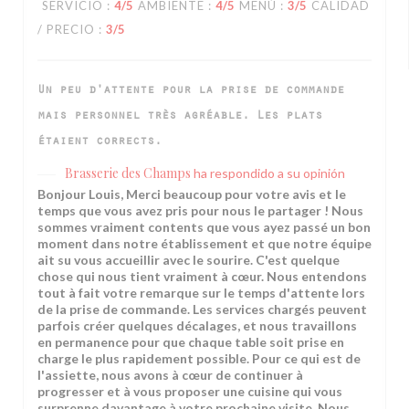
SERVICIO
:
4
/5
AMBIENTE
:
4
/5
MENÚ
:
3
/5
CALIDAD
/ PRECIO
:
3
/5
Un peu d'attente pour la prise de commande
mais personnel très agréable. Les plats
étaient corrects.
Brasserie des Champs
ha respondido a su opinión
Bonjour Louis, Merci beaucoup pour votre avis et le
temps que vous avez pris pour nous le partager ! Nous
sommes vraiment contents que vous ayez passé un bon
moment dans notre établissement et que notre équipe
ait su vous accueillir avec le sourire. C'est quelque
chose qui nous tient vraiment à cœur. Nous entendons
tout à fait votre remarque sur le temps d'attente lors
de la prise de commande. Les services chargés peuvent
parfois créer quelques décalages, et nous travaillons
en permanence pour que chaque table soit prise en
charge le plus rapidement possible. Pour ce qui est de
l'assiette, nous avons à cœur de continuer à
progresser et à vous proposer une cuisine qui vous
surprenne davantage à votre prochaine visite. Nous