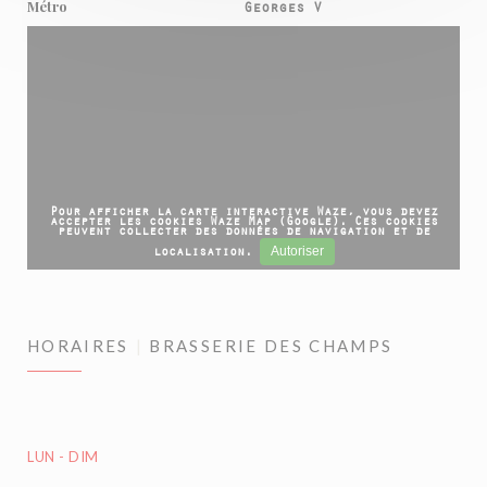
Métro
Georges V
Pour afficher la carte interactive Waze, vous devez
accepter les cookies Waze Map (Google). Ces cookies
peuvent collecter des données de navigation et de
Autoriser
localisation.
HORAIRES
BRASSERIE DES CHAMPS
LUN
-
DIM