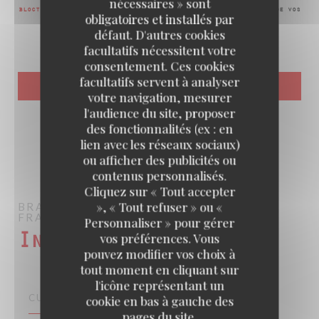
nécessaires » sont
bloctel.gouv.fr
. Pour plus d'informations sur le traitement de vos
obligatoires et installés par
données, consultez notre
politique de confidentialité
.
défaut. D'autres cookies
facultatifs nécessitent votre
consentement. Ces cookies
facultatifs servent à analyser
votre navigation, mesurer
l'audience du site, proposer
des fonctionnalités (ex : en
lien avec les réseaux sociaux)
ou afficher des publicités ou
contenus personnalisés.
Cliquez sur « Tout accepter
», « Tout refuser » ou «
BRASSERIE DES CHAMPS
RESTAURANT
FRANÇAIS – BISTROT - TERRASSE
PARIS
Personnaliser » pour gérer
vos préférences. Vous
Infos pratiques
pouvez modifier vos choix à
tout moment en cliquant sur
l'icône représentant un
CUISINE
cookie en bas à gauche des
pages du site.