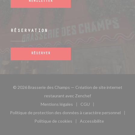
NEWSLETTER
RÉSERVATION
RÉSERVER
© 2026 Brasserie des Champs — Création de site internet
((ouvre une nouvelle fe
restaurant avec
Zenchef
Mentions légales
CGU
((ouvre une nouvelle fenêtre))
((ouvre une nouvelle fen
Politique de protection des données à caractère personnel
((ouvre une nouvelle fenêtre))
Politique de cookies
Accessibilite
((ouvre une nouvelle fenêtre))
((ouvre une nouvelle fe