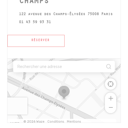
Champs
((ouvr
122 avenue des Champs-Élysées 75008 Paris
01 43 59 93 31
RÉSERVER