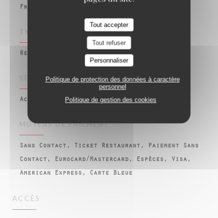
Française, Cuisine bistrot traditionnelle
Tout accepter
TYPE DE RESTAURANT
Tout refuser
Restaurant Français – Bistrot - Terrasse
Personnaliser
SERVICES
Politique de protection des données à caractère
personnel
Politique de gestion des cookies
Accès wifi gratuit, Ouvert le dimanche
MOYENS DE PAIEMENT
Sans Contact, Ticket Restaurant, Paiement Sans
Contact, Eurocard/Mastercard, Espèces, Visa,
American Express, Carte Bleue
ACCÈS