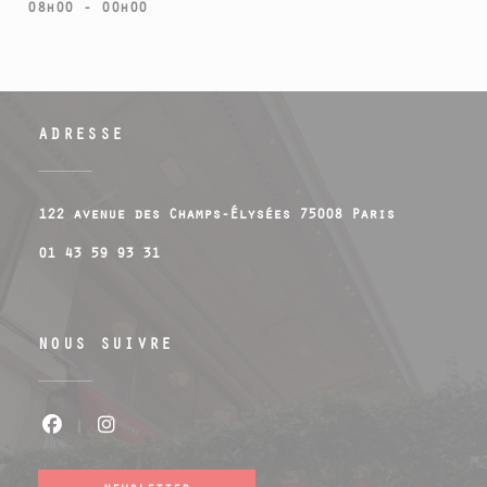
08h00 - 00h00
ADRESSE
((ouvre un
122 avenue des Champs-Élysées 75008 Paris
01 43 59 93 31
NOUS SUIVRE
Facebook ((ouvre une nouvelle fenêtr
Instagram ((ouvre une nouvelle 