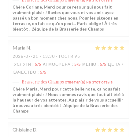
Chère Corinne, Merci pour ce retour qui nous fait
vraiment plaisir ! Ravies que vous et vos amis ayez
passé un bon moment chez nous. Pour les pigeons en
terrasse, on fait ce qu'on peut... Paris oblige ! À très
bientôt ! L'équipe de la Brasserie des Champs
Maria
N
2026-07-21
- 13:30 - ГОСТИ 95
УСЛУГИ
:
5
/5
АТМОСФЕРА
:
5
/5
МЕНЮ
:
5
/5
ЦЕНА /
КАЧЕСТВО
:
5
/5
Brasserie des Champs
ответил(а) на этот отзыв
Chère Maria, Merci pour cette belle note, ça nous fait
vraiment plaisir ! Nous sommes ravis que tout ait été à
la hauteur de vos attentes. Au plaisir de vous accueillir
à nouveau très bientôt ! L'équipe de la Brasserie des
Champs
Ghislaine
D