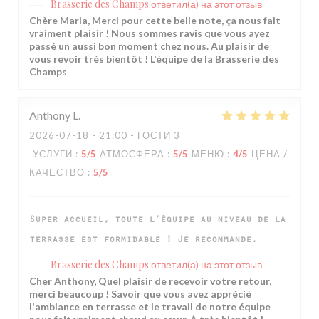
Brasserie des Champs
ответил(а) на этот отзыв
Chère Maria, Merci pour cette belle note, ça nous fait
vraiment plaisir ! Nous sommes ravis que vous ayez
passé un aussi bon moment chez nous. Au plaisir de
vous revoir très bientôt ! L'équipe de la Brasserie des
Champs
Anthony
L
2026-07-18
- 21:00 - ГОСТИ 3
УСЛУГИ
:
5
/5
АТМОСФЕРА
:
5
/5
МЕНЮ
:
4
/5
ЦЕНА /
КАЧЕСТВО
:
5
/5
Super accueil, toute l’équipe au niveau de la
terrasse est formidable ! Je recommande.
Brasserie des Champs
ответил(а) на этот отзыв
Cher Anthony, Quel plaisir de recevoir votre retour,
merci beaucoup ! Savoir que vous avez apprécié
l'ambiance en terrasse et le travail de notre équipe