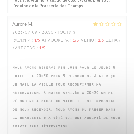
nous fait vraiment chaud au cœur. À très bientôt !
L'équipe de la Brasserie des Champs
Aurore
M
2026-07-09
- 20:30 - ГОСТИ 3
УСЛУГИ
:
1
/5
АТМОСФЕРА
:
1
/5
МЕНЮ
:
1
/5
ЦЕНА /
КАЧЕСТВО
:
1
/5
Nous avons réservé fin juin pour le jeudi 9
juillet a 20h30 pour 3 personnes. J ai reçu
un mail la veille pour reconfirmer ma
réservation. A notre arrivée a 20h30 on me
répond qu a cause du match il est impossible
de nous recevoir. Nous avons pu manger dans
la brasserie d a côté qui ont accepté de nous
servir sans réservation.