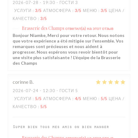
2026-07-28
- 19:30 - ГОСТИ 3
УСЛУГИ
:
3
/5
АТМОСФЕРА
:
3
/5
МЕНЮ
:
3
/5
ЦЕНА /
КАЧЕСТВО
:
3
/5
Brasserie des Champs
ответил(а) на этот отзыв
Bonjour Niamke, Merci pour votre retour. Nous notons
que votre expérience a été mitigée sur l'ensemble. Vos
remarques sont précieuses et nous aident à
progresser. Nous espérons vous revoir bientôt pour
une visite plus satisfaisante ! L'équipe de la Brasserie
des Champs
corinne
B
2026-07-24
- 12:30 - ГОСТИ 5
УСЛУГИ
:
5
/5
АТМОСФЕРА
:
4
/5
МЕНЮ
:
5
/5
ЦЕНА /
КАЧЕСТВО
:
5
/5
Super bien tous mes amis on bien manger
Brasserie des Champs
ответил(а) на этот отзыв