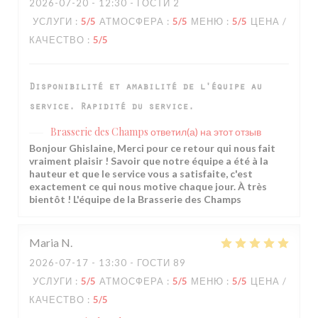
2026-07-20
- 12:30 - ГОСТИ 2
УСЛУГИ
:
5
/5
АТМОСФЕРА
:
5
/5
МЕНЮ
:
5
/5
ЦЕНА /
КАЧЕСТВО
:
5
/5
Disponibilité et amabilité de l'équipe au
service. Rapidité du service.
Brasserie des Champs
ответил(а) на этот отзыв
Bonjour Ghislaine, Merci pour ce retour qui nous fait
vraiment plaisir ! Savoir que notre équipe a été à la
hauteur et que le service vous a satisfaite, c'est
exactement ce qui nous motive chaque jour. À très
bientôt ! L'équipe de la Brasserie des Champs
Maria
N
2026-07-17
- 13:30 - ГОСТИ 89
УСЛУГИ
:
5
/5
АТМОСФЕРА
:
5
/5
МЕНЮ
:
5
/5
ЦЕНА /
КАЧЕСТВО
:
5
/5