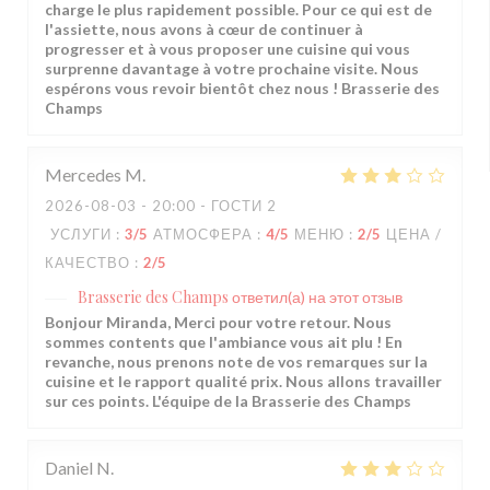
charge le plus rapidement possible. Pour ce qui est de
l'assiette, nous avons à cœur de continuer à
progresser et à vous proposer une cuisine qui vous
surprenne davantage à votre prochaine visite. Nous
espérons vous revoir bientôt chez nous ! Brasserie des
Champs
Mercedes
M
2026-08-03
- 20:00 - ГОСТИ 2
УСЛУГИ
:
3
/5
АТМОСФЕРА
:
4
/5
МЕНЮ
:
2
/5
ЦЕНА /
КАЧЕСТВО
:
2
/5
Brasserie des Champs
ответил(а) на этот отзыв
Bonjour Miranda, Merci pour votre retour. Nous
sommes contents que l'ambiance vous ait plu ! En
revanche, nous prenons note de vos remarques sur la
cuisine et le rapport qualité prix. Nous allons travailler
sur ces points. L'équipe de la Brasserie des Champs
Daniel
N