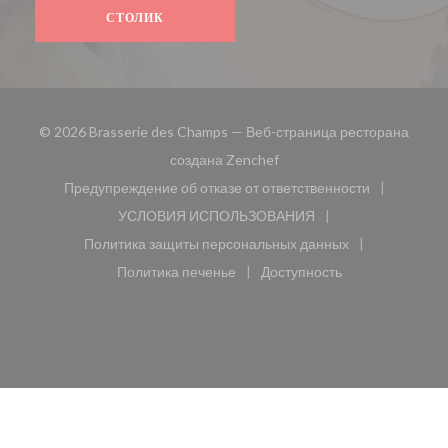
СТОЛИК
© 2026 Brasserie des Champs — Веб-страница ресторана
((открывается в новом окн
создана
Zenchef
Предупреждение об отказе от ответственности
((открывается в новом окне))
УСЛОВИЯ ИСПОЛЬЗОВАНИЯ
((открывается в новом окне))
Политика защиты персональных данных
((открывается в новом окне))
Политика печенье
Доступность
((открывается в новом окне))
((открывается в новом 