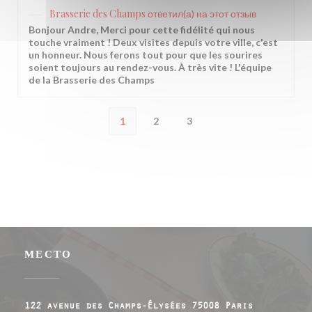
Brasserie des Champs
ответил(а) на этот отзыв
Bonjour Andre, Merci pour cette fidélité qui nous
touche vraiment ! Deux visites depuis votre ville, c'est
un honneur. Nous ferons tout pour que les sourires
soient toujours au rendez-vous. À très vite ! L'équipe
de la Brasserie des Champs
1
2
3
МЕСТО
((открывает
122 avenue des Champs-Élysées 75008 Paris