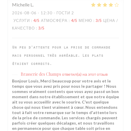
Michelle
L
2026-08-06
- 12:30 - ГОСТИ 2
УСЛУГИ
:
4
/5
АТМОСФЕРА
:
4
/5
МЕНЮ
:
3
/5
ЦЕНА /
КАЧЕСТВО
:
3
/5
Un peu d'attente pour la prise de commande
mais personnel très agréable. Les plats
étaient corrects.
Brasserie des Champs
ответил(а) на этот отзыв
Bonjour Louis, Merci beaucoup pour votre avis et le
temps que vous avez pris pour nous le partager ! Nous
sommes vraiment contents que vous ayez passé un bon
moment dans notre établissement et que notre équipe
ait su vous accueillir avec le sourire. C'est quelque
chose qui nous tient vraiment à cœur. Nous entendons
tout à fait votre remarque sur le temps d'attente lors
de la prise de commande. Les services chargés peuvent
parfois créer quelques décalages, et nous travaillons
en permanence pour que chaque table soit prise en