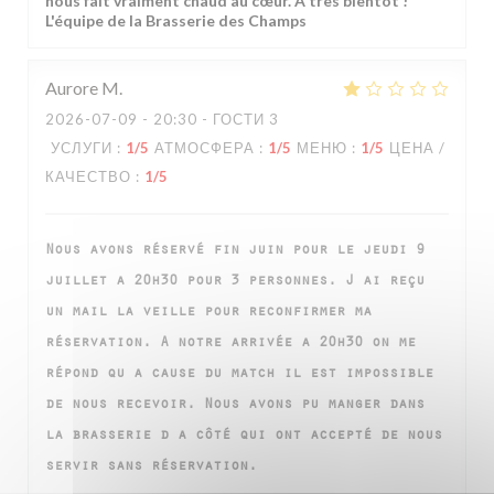
nous fait vraiment chaud au cœur. À très bientôt !
L'équipe de la Brasserie des Champs
Aurore
M
2026-07-09
- 20:30 - ГОСТИ 3
УСЛУГИ
:
1
/5
АТМОСФЕРА
:
1
/5
МЕНЮ
:
1
/5
ЦЕНА /
КАЧЕСТВО
:
1
/5
Nous avons réservé fin juin pour le jeudi 9
juillet a 20h30 pour 3 personnes. J ai reçu
un mail la veille pour reconfirmer ma
réservation. A notre arrivée a 20h30 on me
répond qu a cause du match il est impossible
de nous recevoir. Nous avons pu manger dans
la brasserie d a côté qui ont accepté de nous
servir sans réservation.