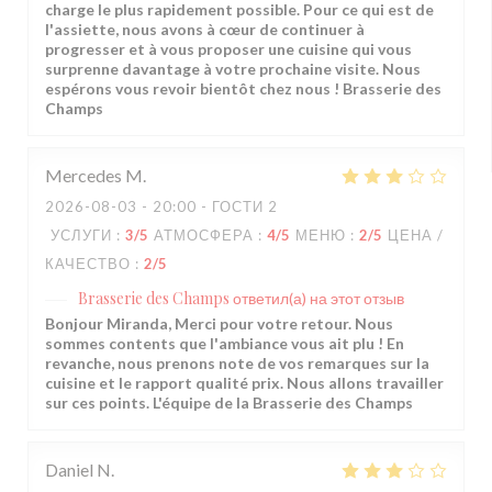
charge le plus rapidement possible. Pour ce qui est de
l'assiette, nous avons à cœur de continuer à
progresser et à vous proposer une cuisine qui vous
surprenne davantage à votre prochaine visite. Nous
espérons vous revoir bientôt chez nous ! Brasserie des
Champs
Mercedes
M
2026-08-03
- 20:00 - ГОСТИ 2
УСЛУГИ
:
3
/5
АТМОСФЕРА
:
4
/5
МЕНЮ
:
2
/5
ЦЕНА /
КАЧЕСТВО
:
2
/5
Brasserie des Champs
ответил(а) на этот отзыв
Bonjour Miranda, Merci pour votre retour. Nous
sommes contents que l'ambiance vous ait plu ! En
revanche, nous prenons note de vos remarques sur la
cuisine et le rapport qualité prix. Nous allons travailler
sur ces points. L'équipe de la Brasserie des Champs
Daniel
N