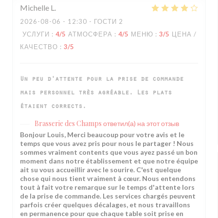
Michelle
L
2026-08-06
- 12:30 - ГОСТИ 2
УСЛУГИ
:
4
/5
АТМОСФЕРА
:
4
/5
МЕНЮ
:
3
/5
ЦЕНА /
КАЧЕСТВО
:
3
/5
Un peu d'attente pour la prise de commande
mais personnel très agréable. Les plats
étaient corrects.
Brasserie des Champs
ответил(а) на этот отзыв
Bonjour Louis, Merci beaucoup pour votre avis et le
temps que vous avez pris pour nous le partager ! Nous
sommes vraiment contents que vous ayez passé un bon
moment dans notre établissement et que notre équipe
ait su vous accueillir avec le sourire. C'est quelque
chose qui nous tient vraiment à cœur. Nous entendons
tout à fait votre remarque sur le temps d'attente lors
de la prise de commande. Les services chargés peuvent
parfois créer quelques décalages, et nous travaillons
en permanence pour que chaque table soit prise en