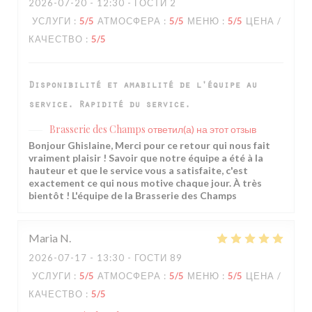
2026-07-20
- 12:30 - ГОСТИ 2
УСЛУГИ
:
5
/5
АТМОСФЕРА
:
5
/5
МЕНЮ
:
5
/5
ЦЕНА /
КАЧЕСТВО
:
5
/5
Disponibilité et amabilité de l'équipe au
service. Rapidité du service.
Brasserie des Champs
ответил(а) на этот отзыв
Bonjour Ghislaine, Merci pour ce retour qui nous fait
vraiment plaisir ! Savoir que notre équipe a été à la
hauteur et que le service vous a satisfaite, c'est
exactement ce qui nous motive chaque jour. À très
bientôt ! L'équipe de la Brasserie des Champs
Maria
N
2026-07-17
- 13:30 - ГОСТИ 89
УСЛУГИ
:
5
/5
АТМОСФЕРА
:
5
/5
МЕНЮ
:
5
/5
ЦЕНА /
КАЧЕСТВО
:
5
/5