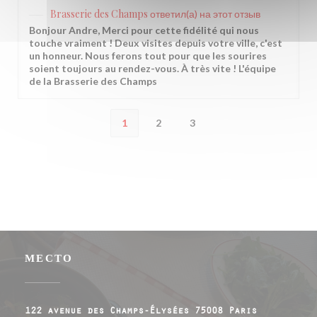
Brasserie des Champs
ответил(а) на этот отзыв
Bonjour Andre, Merci pour cette fidélité qui nous
touche vraiment ! Deux visites depuis votre ville, c'est
un honneur. Nous ferons tout pour que les sourires
soient toujours au rendez-vous. À très vite ! L'équipe
de la Brasserie des Champs
1
2
3
МЕСТО
((открывает
122 avenue des Champs-Élysées 75008 Paris