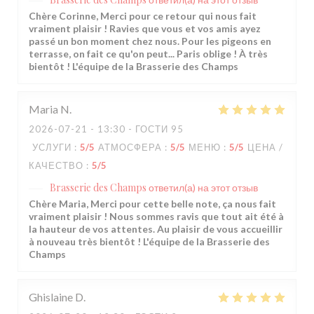
Chère Corinne, Merci pour ce retour qui nous fait
vraiment plaisir ! Ravies que vous et vos amis ayez
passé un bon moment chez nous. Pour les pigeons en
terrasse, on fait ce qu'on peut... Paris oblige ! À très
bientôt ! L'équipe de la Brasserie des Champs
Maria
N
2026-07-21
- 13:30 - ГОСТИ 95
УСЛУГИ
:
5
/5
АТМОСФЕРА
:
5
/5
МЕНЮ
:
5
/5
ЦЕНА /
КАЧЕСТВО
:
5
/5
Brasserie des Champs
ответил(а) на этот отзыв
Chère Maria, Merci pour cette belle note, ça nous fait
vraiment plaisir ! Nous sommes ravis que tout ait été à
la hauteur de vos attentes. Au plaisir de vous accueillir
à nouveau très bientôt ! L'équipe de la Brasserie des
Champs
Ghislaine
D