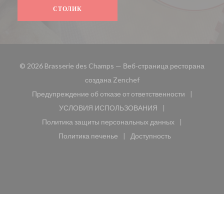
СТОЛИК
© 2026 Brasserie des Champs — Веб-страница ресторана
((открывается в новом окн
создана
Zenchef
Предупреждение об отказе от ответственности
((открывается в новом окне))
УСЛОВИЯ ИСПОЛЬЗОВАНИЯ
((открывается в новом окне))
Политика защиты персональных данных
((открывается в новом окне))
Политика печенье
Доступность
((открывается в новом окне))
((открывается в новом 