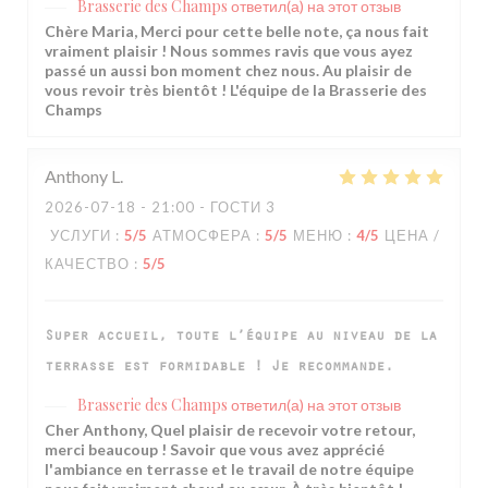
Brasserie des Champs
ответил(а) на этот отзыв
Chère Maria, Merci pour cette belle note, ça nous fait
vraiment plaisir ! Nous sommes ravis que vous ayez
passé un aussi bon moment chez nous. Au plaisir de
vous revoir très bientôt ! L'équipe de la Brasserie des
Champs
Anthony
L
2026-07-18
- 21:00 - ГОСТИ 3
УСЛУГИ
:
5
/5
АТМОСФЕРА
:
5
/5
МЕНЮ
:
4
/5
ЦЕНА /
КАЧЕСТВО
:
5
/5
Super accueil, toute l’équipe au niveau de la
terrasse est formidable ! Je recommande.
Brasserie des Champs
ответил(а) на этот отзыв
Cher Anthony, Quel plaisir de recevoir votre retour,
merci beaucoup ! Savoir que vous avez apprécié
l'ambiance en terrasse et le travail de notre équipe