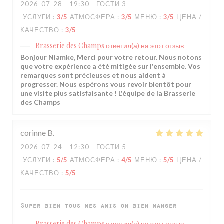
2026-07-28
- 19:30 - ГОСТИ 3
УСЛУГИ
:
3
/5
АТМОСФЕРА
:
3
/5
МЕНЮ
:
3
/5
ЦЕНА /
КАЧЕСТВО
:
3
/5
Brasserie des Champs
ответил(а) на этот отзыв
Bonjour Niamke, Merci pour votre retour. Nous notons
que votre expérience a été mitigée sur l'ensemble. Vos
remarques sont précieuses et nous aident à
progresser. Nous espérons vous revoir bientôt pour
une visite plus satisfaisante ! L'équipe de la Brasserie
des Champs
corinne
B
2026-07-24
- 12:30 - ГОСТИ 5
УСЛУГИ
:
5
/5
АТМОСФЕРА
:
4
/5
МЕНЮ
:
5
/5
ЦЕНА /
КАЧЕСТВО
:
5
/5
Super bien tous mes amis on bien manger
Brasserie des Champs
ответил(а) на этот отзыв