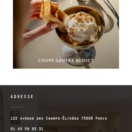
COUPE GAUFRE ADDICT
ADRESSE
((öffnet e
122 avenue des Champs-Élysées 75008 Paris
01 43 59 93 31