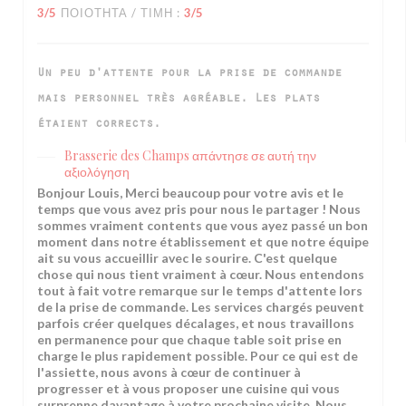
3
/5
ΠΟΙΌΤΗΤΑ / ΤΙΜΉ
:
3
/5
Un peu d'attente pour la prise de commande
mais personnel très agréable. Les plats
étaient corrects.
Brasserie des Champs
απάντησε σε αυτή την
αξιολόγηση
Bonjour Louis, Merci beaucoup pour votre avis et le
temps que vous avez pris pour nous le partager ! Nous
sommes vraiment contents que vous ayez passé un bon
moment dans notre établissement et que notre équipe
ait su vous accueillir avec le sourire. C'est quelque
chose qui nous tient vraiment à cœur. Nous entendons
tout à fait votre remarque sur le temps d'attente lors
de la prise de commande. Les services chargés peuvent
parfois créer quelques décalages, et nous travaillons
en permanence pour que chaque table soit prise en
charge le plus rapidement possible. Pour ce qui est de
l'assiette, nous avons à cœur de continuer à
progresser et à vous proposer une cuisine qui vous
surprenne davantage à votre prochaine visite. Nous