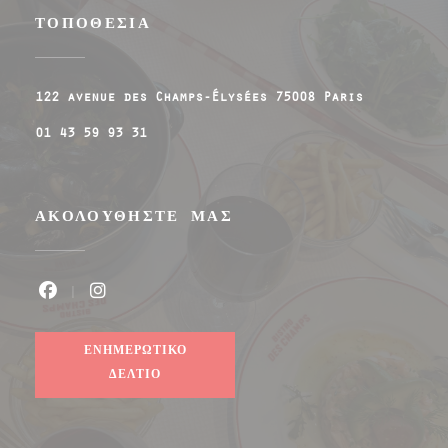
ΤΟΠΟΘΕΣΊΑ
((ανοίγει σε
122 avenue des Champs-Élysées 75008 Paris
01 43 59 93 31
ΑΚΟΛΟΥΘΉΣΤΕ ΜΑΣ
Facebook ((ανοίγει σε νέο παράθυρο))
Instagram ((ανοίγει σε νέο παράθυρο
ΕΝΗΜΕΡΩΤΙΚΌ
ΔΕΛΤΊΟ