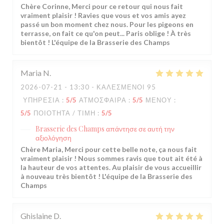
Chère Corinne, Merci pour ce retour qui nous fait
vraiment plaisir ! Ravies que vous et vos amis ayez
passé un bon moment chez nous. Pour les pigeons en
terrasse, on fait ce qu'on peut... Paris oblige ! À très
bientôt ! L'équipe de la Brasserie des Champs
Maria
N
2026-07-21
- 13:30 - ΚΑΛΕΣΜΈΝΟΙ 95
ΥΠΗΡΕΣΊΑ
:
5
/5
ΑΤΜΌΣΦΑΙΡΑ
:
5
/5
ΜΕΝΟΎ
:
5
/5
ΠΟΙΌΤΗΤΑ / ΤΙΜΉ
:
5
/5
Brasserie des Champs
απάντησε σε αυτή την
αξιολόγηση
Chère Maria, Merci pour cette belle note, ça nous fait
vraiment plaisir ! Nous sommes ravis que tout ait été à
la hauteur de vos attentes. Au plaisir de vous accueillir
à nouveau très bientôt ! L'équipe de la Brasserie des
Champs
Ghislaine
D