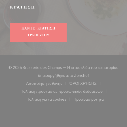
ΚΡΆΤΗΣΗ
ΚΆΝΤΕ ΚΡΆΤΗΣΗ
ΤΡΑΠΕΖΙΟΎ
© 2026 Brasserie des Champs — Η ιστοσελίδα του εστιατορίου
((ανοίγει σε νέο παρά
δημιουργήθηκε από
Zenchef
Αποποίηση ευθύνης
ΌΡΟΙ ΧΡΉΣΗΣ
((ανοίγει σε νέο παράθυρο))
((ανοίγει σε νέο παράθυ
Πολιτική προστασίας προσωπικών δεδομένων
((ανοίγει σε νέο παράθυρο))
Πολιτική για τα cookies
Προσβασιμότητα
((ανοίγει σε νέο παράθυρο))
((ανοίγει σε νέο παρά