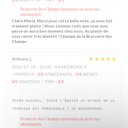
5
/5
ΠΟΙΌΤΗΤΑ / ΤΙΜΉ
:
5
/5
Brasserie des Champs
απάντησε σε αυτή την
αξιολόγηση
Chère Maria, Merci pour cette belle note, ça nous fait
vraiment plaisir ! Nous sommes ravis que vous ayez
passé un aussi bon moment chez nous. Au plaisir de
vous revoir très bientôt ! L'équipe de la Brasserie des
Champs
Anthony
L
2026-07-18
- 21:00 - ΚΑΛΕΣΜΈΝΟΙ 3
ΥΠΗΡΕΣΊΑ
:
5
/5
ΑΤΜΌΣΦΑΙΡΑ
:
5
/5
ΜΕΝΟΎ
:
4
/5
ΠΟΙΌΤΗΤΑ / ΤΙΜΉ
:
5
/5
Super accueil, toute l’équipe au niveau de la
terrasse est formidable ! Je recommande.
Brasserie des Champs
απάντησε σε αυτή την
αξιολόγηση