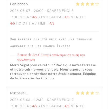
Fabienne
S
2026-08-07
- 20:00 - ΚΑΛΕΣΜΈΝΟΙ 3
ΥΠΗΡΕΣΊΑ
:
4
/5
ΑΤΜΌΣΦΑΙΡΑ
:
4
/5
ΜΕΝΟΎ
:
4
/5
ΠΟΙΌΤΗΤΑ / ΤΙΜΉ
:
4
/5
Bon rapport qualité prix avec une terrasse
agréable sur les Champs Élysées
Brasserie des Champs
απάντησε σε αυτή την
αξιολόγηση
Merci Ségol pour ce retour ! Ravie que notre terrasse
et notre cuisine vous aient plu. Nous espérons vous
retrouver bientôt dans notre établissement. L'équipe
de la Brasserie des Champs
Michelle
L
2026-08-06
- 12:30 - ΚΑΛΕΣΜΈΝΟΙ 2
ΥΠΗΡΕΣΊΑ
:
4
/5
ΑΤΜΌΣΦΑΙΡΑ
:
4
/5
ΜΕΝΟΎ
: