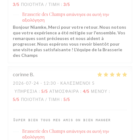
3
/5
ΠΟΙΌΤΗΤΑ / ΤΙΜΉ
:
3
/5
Brasserie des Champs
απάντησε σε αυτή την
αξιολόγηση
Bonjour Niamke, Merci pour votre retour. Nous notons
que votre expérience a été mitigée sur l'ensemble. Vos
remarques sont précieuses et nous aident à
progresser. Nous espérons vous revoir bientôt pour
une visite plus satisfaisante ! L'équipe de la Brasserie
des Champs
corinne
B
2026-07-24
- 12:30 - ΚΑΛΕΣΜΈΝΟΙ 5
ΥΠΗΡΕΣΊΑ
:
5
/5
ΑΤΜΌΣΦΑΙΡΑ
:
4
/5
ΜΕΝΟΎ
:
5
/5
ΠΟΙΌΤΗΤΑ / ΤΙΜΉ
:
5
/5
Super bien tous mes amis on bien manger
Brasserie des Champs
απάντησε σε αυτή την
αξιολόγηση