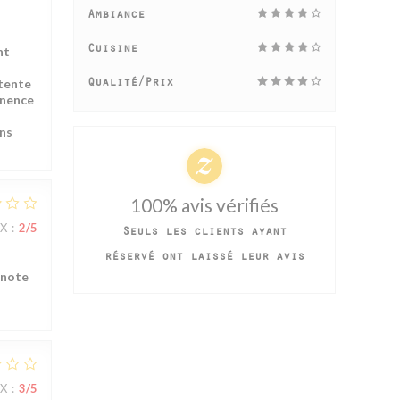
Ambiance
nt
Cuisine
ttente
Qualité/Prix
anence
ons
100% avis vérifiés
IX
:
2
/5
Seuls les clients ayant
réservé ont laissé leur avis
 note
IX
:
3
/5