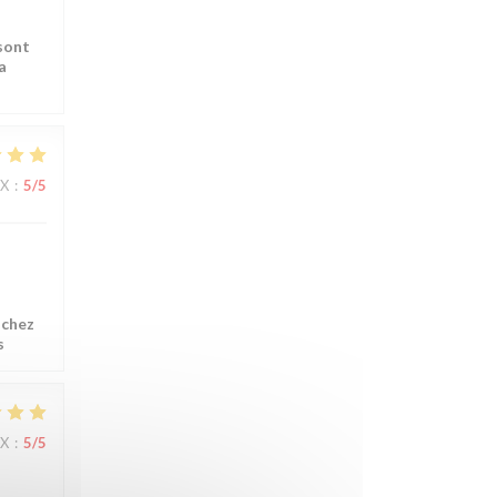
sont
a
IX
:
5
/5
 chez
s
IX
:
5
/5