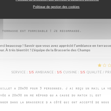
Politique de gestion des cookies
SERVICE
:
5
/5
AMBIANCE
:
5
/5
CUISINE
:
4
/5
QUALITÉ / PR
 terrasse est formidable ! Je recommande.
erci beaucoup ! Savoir que vous avez apprécié l'ambiance en terrasse
ur. À très bientôt ! L'équipe de la Brasserie des Champs
SERVICE
:
1
/5
AMBIANCE
:
1
/5
CUISINE
:
1
/5
QUALITÉ / PR
uillet a 20h30 pour 3 personnes. J ai reçu un mail la ve
vée a 20h30 on me répond qu a cause du match il est
nger dans la brasserie d a côté qui ont accepté de nous