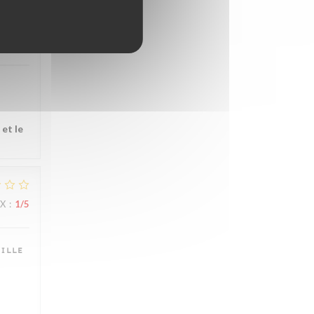
IX
:
5
/5
 et le
IX
:
1
/5
ille