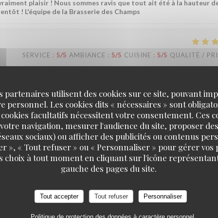
vraiment plaisir ! Nous sommes ravis que tout ait été à la hauteur d
bientôt ! L'équipe de la Brasserie des Champs
SERVICE
:
5
/5
AMBIANCE
:
5
/5
CUISINE
:
5
/5
QUALITÉ / PR
vice. Rapidité du service.
s partenaires utilisent des cookies sur ce site, pouvant impl
 personnel. Les cookies dits « nécessaires » sont obligatoi
 cookies facultatifs nécessitent votre consentement. Ces co
raiment plaisir ! Savoir que notre équipe a été à la hauteur et que le
votre navigation, mesurer l'audience du site, proposer des
s motive chaque jour. À très bientôt ! L'équipe de la Brasserie des C
 réseaux sociaux) ou afficher des publicités ou contenus per
er », « Tout refuser » ou « Personnaliser » pour gérer vos
s choix à tout moment en cliquant sur l'icône représentant
gauche des pages du site.
SERVICE
:
5
/5
AMBIANCE
:
5
/5
CUISINE
:
5
/5
QUALITÉ / PR
 vraiment plaisir ! Nous sommes ravis que vous ayez passé un aussi b
Tout accepter
Tout refuser
Personnaliser
ôt ! L'équipe de la Brasserie des Champs
Politique de protection des données à caractère personnel