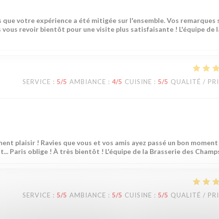
 que votre expérience a été mitigée sur l'ensemble. Vos remarques 
ous revoir bientôt pour une visite plus satisfaisante ! L'équipe de l
SERVICE
:
5
/5
AMBIANCE
:
4
/5
CUISINE
:
5
/5
QUALITÉ / PR
ment plaisir ! Ravies que vous et vos amis ayez passé un bon moment
t... Paris oblige ! À très bientôt ! L'équipe de la Brasserie des Champ
SERVICE
:
5
/5
AMBIANCE
:
5
/5
CUISINE
:
5
/5
QUALITÉ / PR