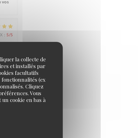
e vos
IX
:
5
/5
iquer la collecte de
res et installés par
okies facultatifs
 fonctionnalités (ex
hamps
sonnalisés. Cliquez
 préférences. Vous
 un cookie en bas à
IX
:
5
/5
on