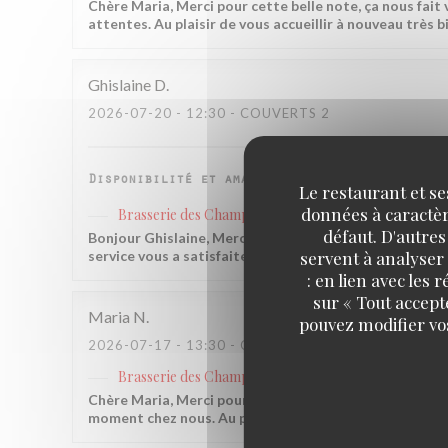
Chère Maria, Merci pour cette belle note, ça nous fait 
attentes. Au plaisir de vous accueillir à nouveau très 
Ghislaine
D
2026-07-20
- 12:30 - COUVERTS 2
Disponibilité et amabilité de l'équipe au ser
Le restaurant et se
données à caractère
Brasserie des Champs
a répondu à cet avis
défaut. D'autres
Bonjour Ghislaine, Merci pour ce retour qui nous fait v
servent à analyser 
service vous a satisfaite, c'est exactement ce qui nou
: en lien avec les
sur « Tout accept
Maria
N
pouvez modifier vo
2026-07-17
- 13:30 - COUVERTS 89
Brasserie des Champs
a répondu à cet avis
Chère Maria, Merci pour cette belle note, ça nous fait
moment chez nous. Au plaisir de vous revoir très bient