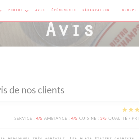
PHOTOS
AVIS
ÉVÈNEMENTS
RÉSERVATION
GROUPE
((OUVRE U
Avis
is de nos clients
SERVICE
:
4
/5
AMBIANCE
:
4
/5
CUISINE
:
3
/5
QUALITÉ / PR