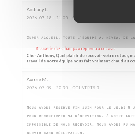
Anthony
L
2026-07-18
- 21:00 - COUVERTS 3
Super accueil, toute l’équipe au niveau de la
Brasserie des Champs
a répondu à cet avis
Cher Anthony, Quel plaisir de recevoir votre retour, m
travail de notre équipe nous fait vraiment chaud au cœ
Aurore
M
2026-07-09
- 20:30 - COUVERTS 3
Nous avons réservé fin juin pour le jeudi 9 j
pour reconfirmer ma réservation. A notre arri
impossible de nous recevoir. Nous avons pu ma
servir sans réservation.