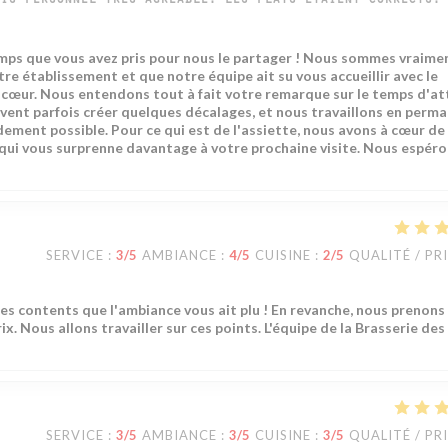
is personnel très agréable. Les plats étaient corrects.
emps que vous avez pris pour nous le partager ! Nous sommes vraime
 établissement et que notre équipe ait su vous accueillir avec le
à cœur. Nous entendons tout à fait votre remarque sur le temps d'a
uvent parfois créer quelques décalages, et nous travaillons en perm
dement possible. Pour ce qui est de l'assiette, nous avons à cœur de
 qui vous surprenne davantage à votre prochaine visite. Nous espér
SERVICE
:
3
/5
AMBIANCE
:
4
/5
CUISINE
:
2
/5
QUALITÉ / PR
s contents que l'ambiance vous ait plu ! En revanche, nous prenons
ix. Nous allons travailler sur ces points. L'équipe de la Brasserie des
SERVICE
:
3
/5
AMBIANCE
:
3
/5
CUISINE
:
3
/5
QUALITÉ / PR