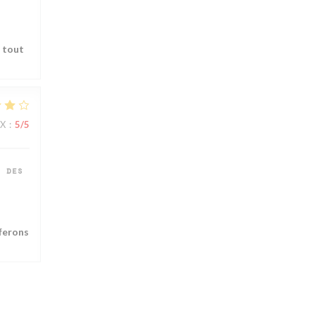
r tout
IX
:
5
/5
 des
 ferons