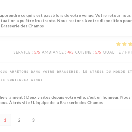
prendre ce qui s'est passé lors de votre venue. Votre retour nous
ituation a pu être frustrante. Nous restons à votre disposition pou
a Brasserie des Champs
SERVICE
:
5
/5
AMBIANCE
:
4
/5
CUISINE
:
5
/5
QUALITÉ / PR
ous arrêtons dans votre brasserie. Le stress du monde et
is continuez ainsi
e vraiment ! Deux visites depuis votre ville, c'est un honneur. Nous
ous. À très vite ! L'équipe de la Brasserie des Champs
1
2
3