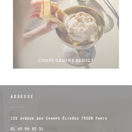
COUPE GAUFRE ADDICT
ADRESSE
((ouvre un
122 avenue des Champs-Élysées 75008 Paris
01 43 59 93 31