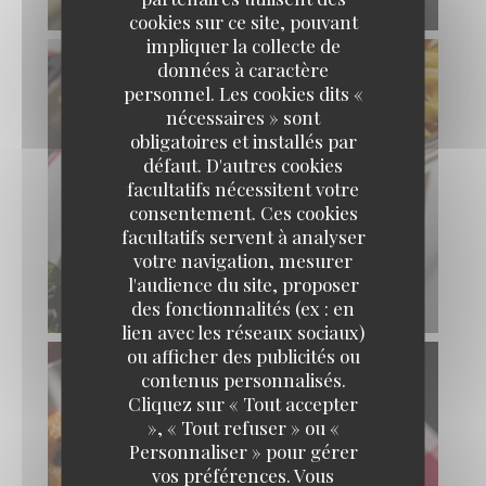
OEUFS MAYONNAISE
cookies sur ce site, pouvant
impliquer la collecte de
données à caractère
personnel. Les cookies dits «
nécessaires » sont
obligatoires et installés par
défaut. D'autres cookies
facultatifs nécessitent votre
consentement. Ces cookies
facultatifs servent à analyser
votre navigation, mesurer
l'audience du site, proposer
BURGER BRASSERIE
des fonctionnalités (ex : en
lien avec les réseaux sociaux)
ou afficher des publicités ou
contenus personnalisés.
Cliquez sur « Tout accepter
», « Tout refuser » ou «
Personnaliser » pour gérer
vos préférences. Vous