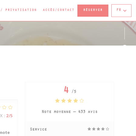
((OUVRE UNE NOUVELLE FENÊTRE))
 / PRIVATISATION
ACCÈS/CONTACT
RÉSERVER
FR
NE NOUVELLE FENÊTRE))
Face
Inst
4
/5
Note moyenne —
433 avis
IX
:
2
/5
Service
 note