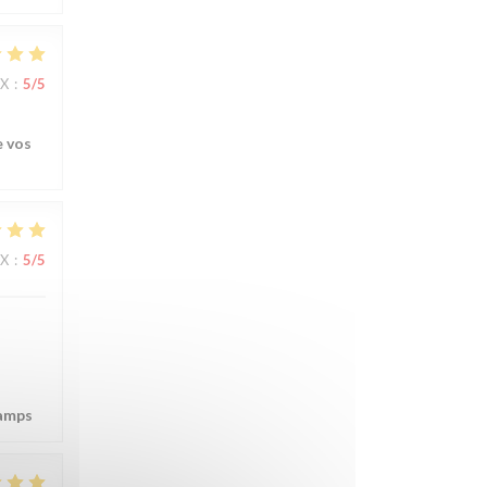
IX
:
5
/5
e vos
IX
:
5
/5
hamps