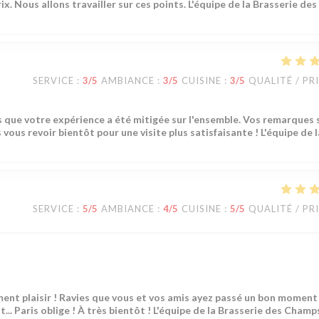
ix. Nous allons travailler sur ces points. L'équipe de la Brasserie des
SERVICE
:
3
/5
AMBIANCE
:
3
/5
CUISINE
:
3
/5
QUALITÉ / PR
 que votre expérience a été mitigée sur l'ensemble. Vos remarques 
ous revoir bientôt pour une visite plus satisfaisante ! L'équipe de l
SERVICE
:
5
/5
AMBIANCE
:
4
/5
CUISINE
:
5
/5
QUALITÉ / PR
ment plaisir ! Ravies que vous et vos amis ayez passé un bon moment
t... Paris oblige ! À très bientôt ! L'équipe de la Brasserie des Champ