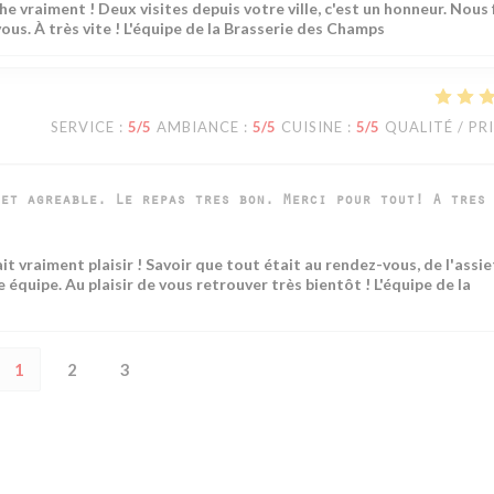
e vraiment ! Deux visites depuis votre ville, c'est un honneur. Nous
ous. À très vite ! L'équipe de la Brasserie des Champs
SERVICE
:
5
/5
AMBIANCE
:
5
/5
CUISINE
:
5
/5
QUALITÉ / PR
et agreable. Le repas tres bon. Merci pour tout! A tres 
t vraiment plaisir ! Savoir que tout était au rendez-vous, de l'assie
e équipe. Au plaisir de vous retrouver très bientôt ! L'équipe de la
1
2
3