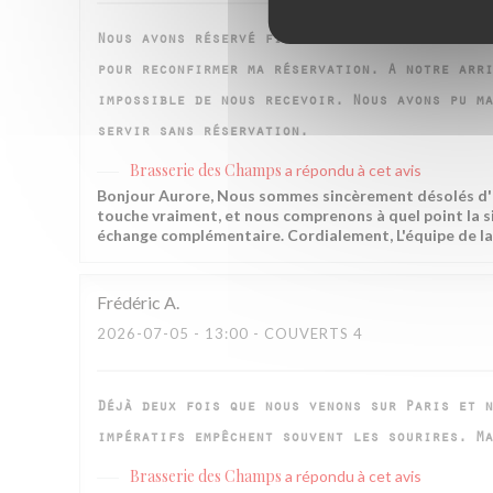
Nous avons réservé fin juin pour le jeudi 9 j
pour reconfirmer ma réservation. A notre arri
impossible de nous recevoir. Nous avons pu ma
servir sans réservation.
Brasserie des Champs
a répondu à cet avis
Bonjour Aurore, Nous sommes sincèrement désolés d'ap
touche vraiment, et nous comprenons à quel point la s
échange complémentaire. Cordialement, L'équipe de l
Frédéric
A
2026-07-05
- 13:00 - COUVERTS 4
Déjà deux fois que nous venons sur Paris et n
impératifs empêchent souvent les sourires. Ma
Brasserie des Champs
a répondu à cet avis