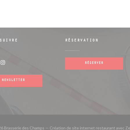
SUIVRE
RÉSERVATION
RÉSERVER
ebook ((ouvre une nouvelle fenêtre))
Instagram ((ouvre une nouvelle fenêtre)
NEWSLETTER
6 Brasserie des Champs — Création de site internet restaurant avec
Ze