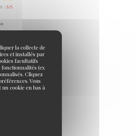
IX
:
5
/5
on
iquer la collecte de
res et installés par
IX
:
5
/5
okies facultatifs
 fonctionnalités (ex
sonnalisés. Cliquez
 préférences. Vous
 un cookie en bas à
 et le
IX
:
1
/5