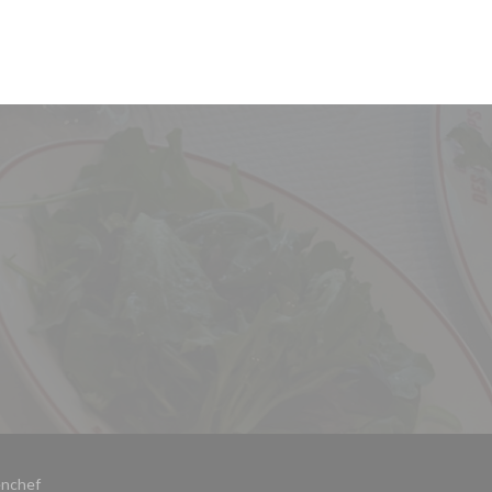
)
((ouvre une nouvelle fenêtre))
nchef