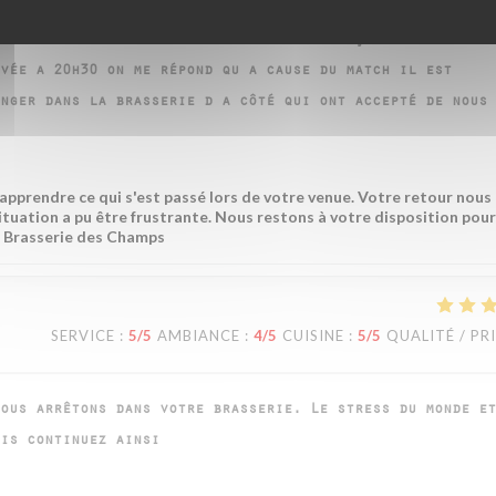
uillet a 20h30 pour 3 personnes. J ai reçu un mail la ve
vée a 20h30 on me répond qu a cause du match il est
nger dans la brasserie d a côté qui ont accepté de nous
prendre ce qui s'est passé lors de votre venue. Votre retour nous
ituation a pu être frustrante. Nous restons à votre disposition pou
a Brasserie des Champs
SERVICE
:
5
/5
AMBIANCE
:
4
/5
CUISINE
:
5
/5
QUALITÉ / PR
ous arrêtons dans votre brasserie. Le stress du monde et
is continuez ainsi