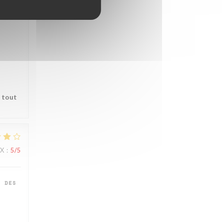
ille
r tout
IX
:
5
/5
 des