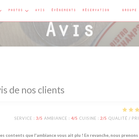
PHOTOS
AVIS
ÉVÈNEMENTS
RÉSERVATION
GROUPE
((OUVRE U
Avis
is de nos clients
SERVICE
:
3
/5
AMBIANCE
:
4
/5
CUISINE
:
2
/5
QUALITÉ / PR
s contents que l'ambiance vous ait plu ! En revanche, nous prenons