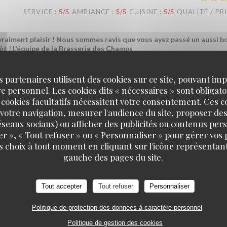
SERVICE
:
5
/5
AMBIANCE
:
5
/5
CUISINE
:
5
/5
QUALITÉ / PR
 vraiment plaisir ! Nous sommes ravis que vous ayez passé un aussi b
ôt ! L'équipe de la Brasserie des Champs
s partenaires utilisent des cookies sur ce site, pouvant impl
 personnel. Les cookies dits « nécessaires » sont obligatoi
SERVICE
:
5
/5
AMBIANCE
:
5
/5
CUISINE
:
4
/5
QUALITÉ / PR
 cookies facultatifs nécessitent votre consentement. Ces co
votre navigation, mesurer l'audience du site, proposer des
 réseaux sociaux) ou afficher des publicités ou contenus per
 terrasse est formidable ! Je recommande.
er », « Tout refuser » ou « Personnaliser » pour gérer vos
s choix à tout moment en cliquant sur l'icône représentant
gauche des pages du site.
erci beaucoup ! Savoir que vous avez apprécié l'ambiance en terrasse
ur. À très bientôt ! L'équipe de la Brasserie des Champs
Tout accepter
Tout refuser
Personnaliser
Politique de protection des données à caractère personnel
SERVICE
:
1
/5
AMBIANCE
:
1
/5
CUISINE
:
1
/5
QUALITÉ / PR
Politique de gestion des cookies