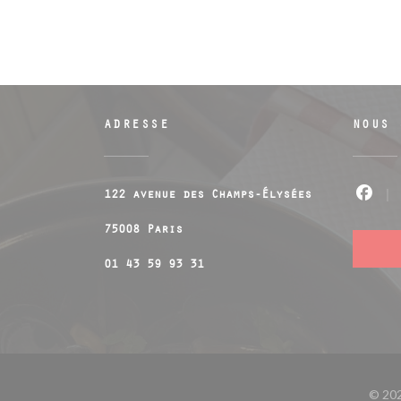
ADRESSE
NOUS 
122 avenue des Champs-Élysées
Fac
((ouvre une nouvelle fenêtre))
75008 Paris
01 43 59 93 31
© 202