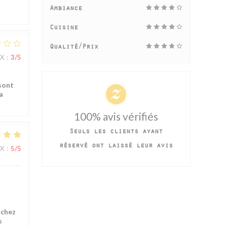
Ambiance
Cuisine
Qualité/Prix
IX
:
3
/5
sont
a
100% avis vérifiés
Seuls les clients ayant
réservé ont laissé leur avis
IX
:
5
/5
 chez
s