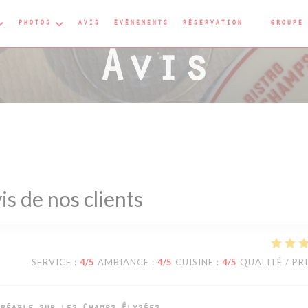
PHOTOS
AVIS
ÉVÈNEMENTS
RÉSERVATION
GROUPE
((OUVRE U
Avis
is de nos clients
SERVICE
:
4
/5
AMBIANCE
:
4
/5
CUISINE
:
4
/5
QUALITÉ / PR