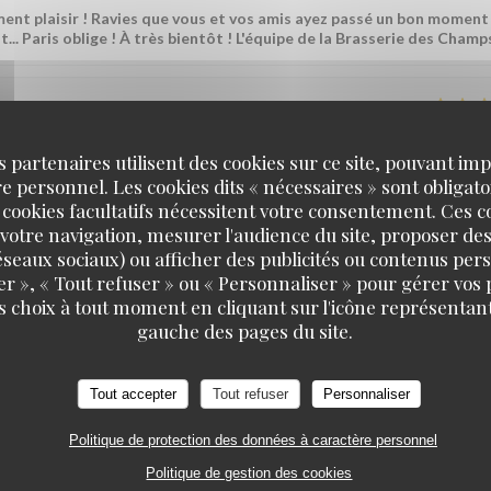
ment plaisir ! Ravies que vous et vos amis ayez passé un bon moment
t... Paris oblige ! À très bientôt ! L'équipe de la Brasserie des Champ
SERVICE
:
5
/5
AMBIANCE
:
5
/5
CUISINE
:
5
/5
QUALITÉ / PR
s partenaires utilisent des cookies sur ce site, pouvant impl
 personnel. Les cookies dits « nécessaires » sont obligatoi
vraiment plaisir ! Nous sommes ravis que tout ait été à la hauteur d
 cookies facultatifs nécessitent votre consentement. Ces co
bientôt ! L'équipe de la Brasserie des Champs
votre navigation, mesurer l'audience du site, proposer des
 réseaux sociaux) ou afficher des publicités ou contenus per
er », « Tout refuser » ou « Personnaliser » pour gérer vos
s choix à tout moment en cliquant sur l'icône représentant
SERVICE
:
5
/5
AMBIANCE
:
5
/5
CUISINE
:
5
/5
QUALITÉ / PR
gauche des pages du site.
vice. Rapidité du service.
Tout accepter
Tout refuser
Personnaliser
Politique de protection des données à caractère personnel
raiment plaisir ! Savoir que notre équipe a été à la hauteur et que le
s motive chaque jour. À très bientôt ! L'équipe de la Brasserie des C
Politique de gestion des cookies