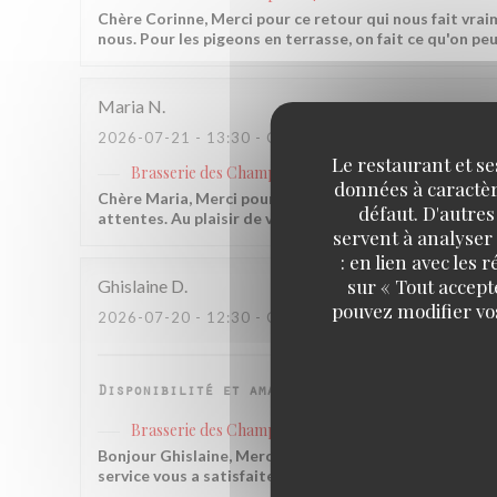
Chère Corinne, Merci pour ce retour qui nous fait vrai
nous. Pour les pigeons en terrasse, on fait ce qu'on peu
Maria
N
2026-07-21
- 13:30 - COUVERTS 95
Le restaurant et se
Brasserie des Champs
a répondu à cet avis
données à caractère
Chère Maria, Merci pour cette belle note, ça nous fait 
défaut. D'autres
attentes. Au plaisir de vous accueillir à nouveau très 
servent à analyser 
: en lien avec les
sur « Tout accept
Ghislaine
D
pouvez modifier vo
2026-07-20
- 12:30 - COUVERTS 2
Disponibilité et amabilité de l'équipe au ser
Brasserie des Champs
a répondu à cet avis
Bonjour Ghislaine, Merci pour ce retour qui nous fait v
service vous a satisfaite, c'est exactement ce qui nou