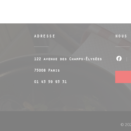
ADRESSE
NOUS 
122 avenue des Champs-Élysées
Fac
((ouvre une nouvelle fenêtre))
75008 Paris
01 43 59 93 31
© 202