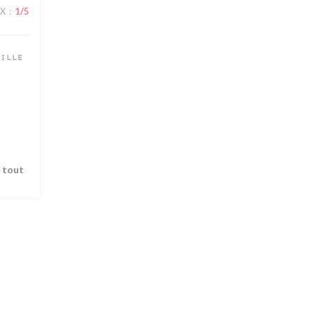
IX
:
1
/5
ille
r tout