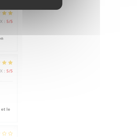
IX
:
5
/5
on
IX
:
5
/5
 et le