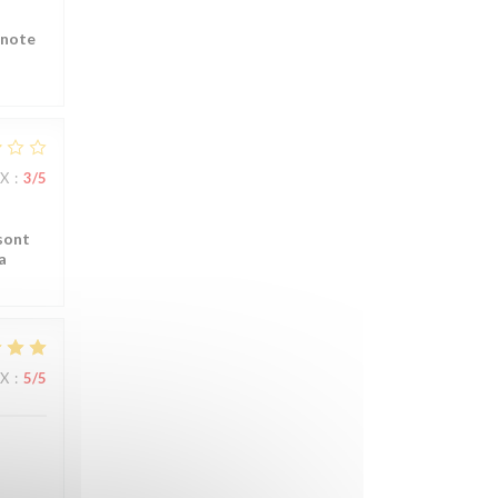
 note
IX
:
3
/5
sont
a
IX
:
5
/5