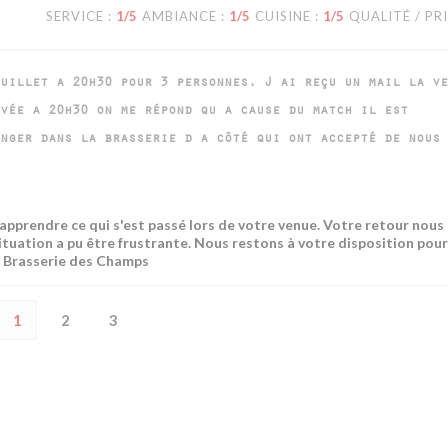
SERVICE
:
1
/5
AMBIANCE
:
1
/5
CUISINE
:
1
/5
QUALITÉ / PR
uillet a 20h30 pour 3 personnes. J ai reçu un mail la ve
vée a 20h30 on me répond qu a cause du match il est
nger dans la brasserie d a côté qui ont accepté de nous
prendre ce qui s'est passé lors de votre venue. Votre retour nous
ituation a pu être frustrante. Nous restons à votre disposition pou
a Brasserie des Champs
1
2
3