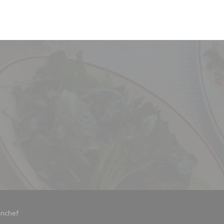
)
((ouvre une nouvelle fenêtre))
nchef