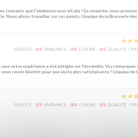
s contents que l'ambiance vous ait plu ! En revanche, nous prenons
ix. Nous allons travailler sur ces points. L'équipe de la Brasserie des
SERVICE
:
3
/5
AMBIANCE
:
3
/5
CUISINE
:
3
/5
QUALITÉ / PR
 que votre expérience a été mitigée sur l'ensemble. Vos remarques 
ous revoir bientôt pour une visite plus satisfaisante ! L'équipe de l
SERVICE
:
5
/5
AMBIANCE
:
4
/5
CUISINE
:
5
/5
QUALITÉ / PR