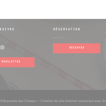
SUIVRE
RÉSERVATION
RÉSERVER
ebook ((ouvre une nouvelle fenêtre))
Instagram ((ouvre une nouvelle fenêtre)
NEWSLETTER
6 Brasserie des Champs — Création de site internet restaurant avec
Ze