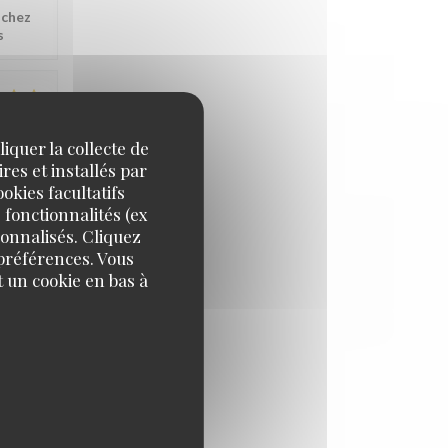
 chez
s
IX
:
5
/5
iquer la collecte de
res et installés par
e vos
okies facultatifs
 fonctionnalités (ex
sonnalisés. Cliquez
 préférences. Vous
 un cookie en bas à
IX
:
5
/5
hamps