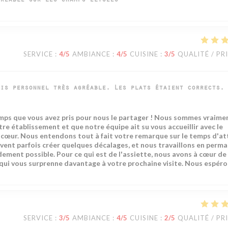
réable sur les Champs Élysées
SERVICE
:
4
/5
AMBIANCE
:
4
/5
CUISINE
:
3
/5
QUALITÉ / PR
is personnel très agréable. Les plats étaient corrects.
emps que vous avez pris pour nous le partager ! Nous sommes vraime
 établissement et que notre équipe ait su vous accueillir avec le
à cœur. Nous entendons tout à fait votre remarque sur le temps d'a
uvent parfois créer quelques décalages, et nous travaillons en perm
dement possible. Pour ce qui est de l'assiette, nous avons à cœur de
 qui vous surprenne davantage à votre prochaine visite. Nous espér
SERVICE
:
3
/5
AMBIANCE
:
4
/5
CUISINE
:
2
/5
QUALITÉ / PR