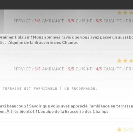
SERVICE
:
5
/5
AMBIANCE
:
5
/5
CUISINE
:
5
/5
QUALITÉ / PR
 vraiment plaisir ! Nous sommes ravis que vous ayez passé un aussi b
ôt ! L'équipe de la Brasserie des Champs
SERVICE
:
5
/5
AMBIANCE
:
5
/5
CUISINE
:
4
/5
QUALITÉ / PR
 terrasse est formidable ! Je recommande.
erci beaucoup ! Savoir que vous avez apprécié l'ambiance en terrasse
ur. À très bientôt ! L'équipe de la Brasserie des Champs