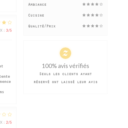
Ambiance
Cuisine
Qualité/Prix
IX
:
3
/5
100% avis vérifiés
nt
Seuls les clients ayant
ttente
anence
réservé ont laissé leur avis
ons
IX
:
2
/5