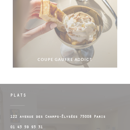
COUPE GAUFRE ADDICT
PLATS
((öppnas i
122 avenue des Champs-Élysées 75008 Paris
01 43 59 93 31