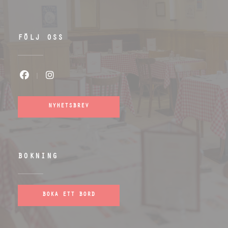
FÖLJ OSS
Facebook ((öppnas i ett nytt fönster
Instagram ((öppnas i ett nytt f
NYHETSBREV
BOKNING
BOKA ETT BORD