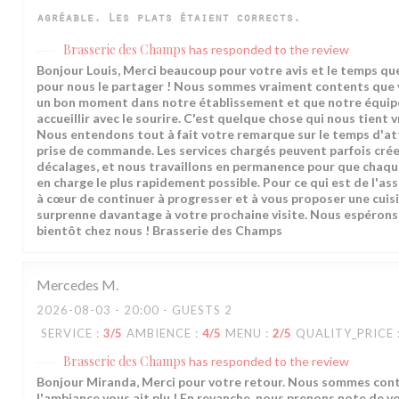
agréable. Les plats étaient corrects.
Brasserie des Champs
has responded to the review
Bonjour Louis, Merci beaucoup pour votre avis et le temps que
pour nous le partager ! Nous sommes vraiment contents que 
un bon moment dans notre établissement et que notre équipe
accueillir avec le sourire. C'est quelque chose qui nous tient 
Nous entendons tout à fait votre remarque sur le temps d'att
prise de commande. Les services chargés peuvent parfois cré
décalages, et nous travaillons en permanence pour que chaque
en charge le plus rapidement possible. Pour ce qui est de l'as
à cœur de continuer à progresser et à vous proposer une cuis
surprenne davantage à votre prochaine visite. Nous espérons
bientôt chez nous ! Brasserie des Champs
Mercedes
M
2026-08-03
- 20:00 - GUESTS 2
SERVICE
:
3
/5
AMBIENCE
:
4
/5
MENU
:
2
/5
QUALITY_PRICE
Brasserie des Champs
has responded to the review
Bonjour Miranda, Merci pour votre retour. Nous sommes con
l'ambiance vous ait plu ! En revanche, nous prenons note de 