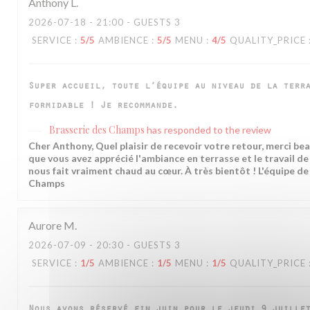
Anthony
L
2026-07-18
- 21:00 - GUESTS 3
SERVICE
:
5
/5
AMBIENCE
:
5
/5
MENU
:
4
/5
QUALITY_PRICE
Super accueil, toute l’équipe au niveau de la terr
formidable ! Je recommande.
Brasserie des Champs
has responded to the review
Cher Anthony, Quel plaisir de recevoir votre retour, merci be
que vous avez apprécié l'ambiance en terrasse et le travail d
nous fait vraiment chaud au cœur. À très bientôt ! L'équipe de
Champs
Aurore
M
2026-07-09
- 20:30 - GUESTS 3
SERVICE
:
1
/5
AMBIENCE
:
1
/5
MENU
:
1
/5
QUALITY_PRICE