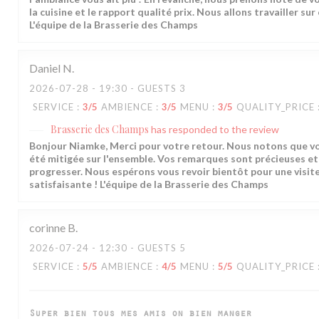
la cuisine et le rapport qualité prix. Nous allons travailler sur
L'équipe de la Brasserie des Champs
Daniel
N
2026-07-28
- 19:30 - GUESTS 3
SERVICE
:
3
/5
AMBIENCE
:
3
/5
MENU
:
3
/5
QUALITY_PRICE
Brasserie des Champs
has responded to the review
Bonjour Niamke, Merci pour votre retour. Nous notons que v
été mitigée sur l'ensemble. Vos remarques sont précieuses et
progresser. Nous espérons vous revoir bientôt pour une visite
satisfaisante ! L'équipe de la Brasserie des Champs
corinne
B
2026-07-24
- 12:30 - GUESTS 5
SERVICE
:
5
/5
AMBIENCE
:
4
/5
MENU
:
5
/5
QUALITY_PRICE
Super bien tous mes amis on bien manger