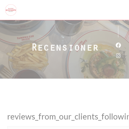
Cookie- hanteringspanel
Recensioner
Faceb
Insta
reviews_from_our_clients_follow