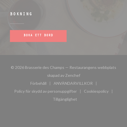
BOKNING
BOKA ETT BORD
© 2026 Brasserie des Champs — Restaurangens webbplats
((öppnas i ett nytt fönster)
skapad av
Zenchef
Förbehåll
ANVÄNDARVILLKOR
((öppnas i ett nytt fönster))
((öppnas i ett nytt fönster))
Policy för skydd av personuppgifter
Cookiespolicy
((öppnas i ett nytt fönster))
((öppnas i ett n
Tillgänglighet
((öppnas i ett nytt fönster))