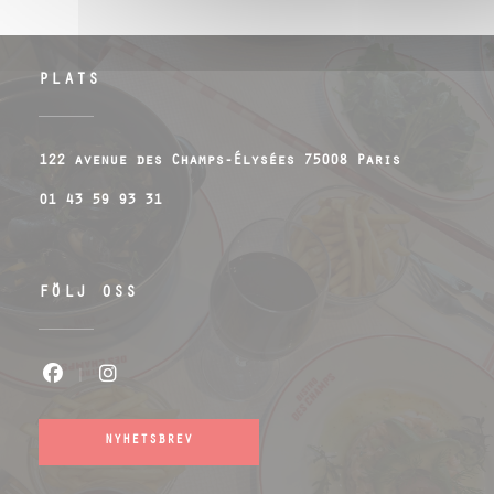
PLATS
((öppnas i
122 avenue des Champs-Élysées 75008 Paris
01 43 59 93 31
FÖLJ OSS
Facebook ((öppnas i ett nytt fönster
Instagram ((öppnas i ett nytt f
NYHETSBREV